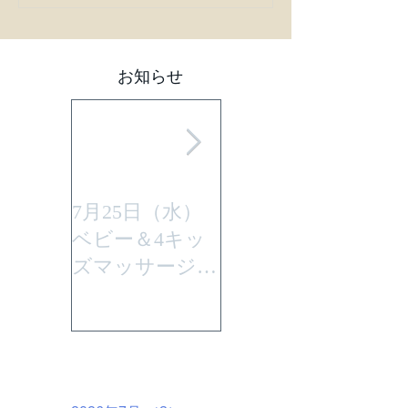
お知らせ
7月25日（水）
平成29年7月30日
ベビー＆4キッ
(日曜)に性教育
ズマッサージを
「大切なからだ
行います。
とこころ」と言
うテーマで行い
ます。
アーカイブ