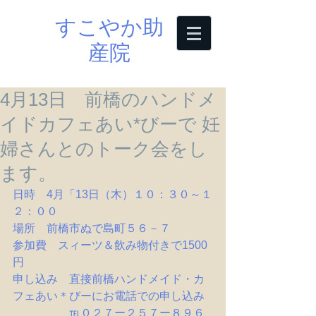
すこやか助
産院
4月13日 前橋のハンドメ
イドカフェあい*びーで 妊
婦さんとのトーク会をし
ます。
日時　4月「13日（木）１０：３０～１
２：００
場所　前橋市ぬで島町５６－７
参加費　スィーツ＆飲み物付きで1500
円
申し込み　直接前橋ハンドメイド・カ
フェあい＊びーにお電話での申し込み
　　　　　℡０２７ー２５７ー８９６