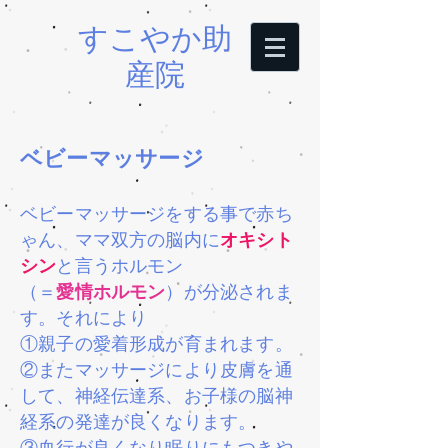
すこやか助
産院
ベビーマッサージ
ベビーマッサージをする事で赤ち
ゃん、ママ双方の脳内に
オキシト
シン
と言うホルモン
（＝
愛情ホルモン
）が分泌されま
す。それにより
①親子の愛着形成が育まれます。
​②またマッサージにより皮膚を通
して、神経伝達系、お子様の脳神
経系の発達が良くなります。
③血行が良くなり眠りにもつきや