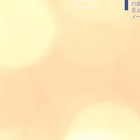
アクセス
の
Access Map
見
メ