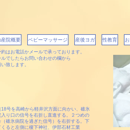
助産院概要
ベビーマッサージ
産後ヨガ
性教育
お
予約はお電話かメールで承っております。
ールでしたらお問い合わせの欄から
願い致します。
道18号を高崎から軽井沢方面に向かい、碓氷
院入り口の信号を右折し直進する。２つめの
号（碓氷病院を過ぎた信号）を右折する。下
てくると左
側に榎下神社、伊部石材工業