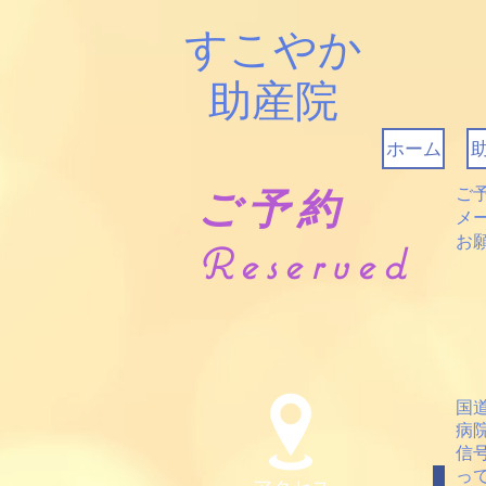
すこやか
助産院
ホーム
ご予約
ご
メ
お
Reserved
国
病
信
っ