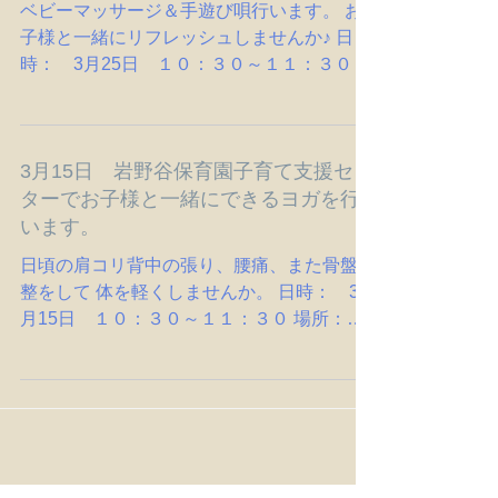
ベビーマッサージ＆手遊び唄行います。 お
子様と一緒にリフレッシュしませんか♪ 日
時： 3月25日 １０：３０～１１：３０ 場
所： 岩野谷保育園子育て支援センター 会
費： 無料 申し込み： 保育園にお電話で
の申し込み ℡番号 ０２７‐３８１‐３３２０
3月15日 岩野谷保育園子育て支援セン
ターでお子様と一緒にできるヨガを行
います。
日頃の肩コリ背中の張り、腰痛、また骨盤調
整をして 体を軽くしませんか。 日時： 3
月15日 １０：３０～１１：３０ 場所：
岩野谷保育園子育て支援センター 参加費：
無料 申し込みは直接岩野谷保育園子育て支
援センターでの申し込みになります。 参加
お待ちしています。