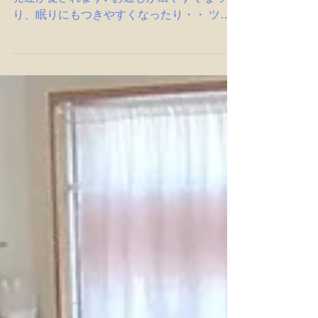
ベビーマッサージにより、お子様の心と体の
発達が促されます♪ お通じが出やすくなった
り、眠りにもつきやすくなったり・・ ツボ
も取り入れていますので、 興味がある方
は、ご参加ください。 お待ちしています。
日時：７月２日（木）１０：３０～１２：０
０ 場所：前橋ぬで島町５６－７ ハンドメ
イドカフェあい＊びー 参加費：２５００円
＊ベビーマッサージ後に体重測定と足形＆手
型をとっています。 その後、飲み物＆スィ
ーツを頂きながらおしゃべり会をしていま
す。 お申し込みは、お電話での申し込みに
なります。 前橋ハンドメイドカフェあい＊
ビー ☎027-257-8962