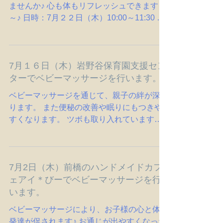
ヨガで肩コリや腰痛、ポッコリお腹等改善し
ませんか♪ 心も体もリフレッシュできますよ
～♪ 日時：7月２２日（木）10:00～11:30 場
所：岩野谷保育園子育て支援センター 参加
費：無料 ＊保育士さんが常に2人いて、
お子様と遊んで下さるため ママはヨガに
7月１６日（木）岩野谷保育園支援セン
集中できます。 お申し込みは、岩野谷保育
園子育て支援センターに足を運んでからの
ターでベビーマッサージを行います。
申し込みになります。 ママ・お子様が場所
ベビーマッサージを通じて、親子の絆が深ま
に慣れると言う理由からだそうです。
ります。 また便秘の改善や眠りにもつきや
すくなります。 ツボも取り入れていますの
で、 興味がある方、ご参加お待ちしていま
す。 参加お待ちしています。 日時：７月１
6日（木）10:０0~11:30 参加費：無料 持ち
7月2日（木）前橋のハンドメイドカフ
物：バスタオル お申し込みは、 当院にお電
話いただくか、当HPのお問い合わせページ
ェアイ＊びーでベビーマッサージを行
からお申し込みください。 ☎027-385-0859
います。