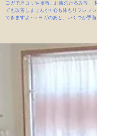
ヨガで肩コリや腰痛、お腹のたるみ等、少し
でも改善しませんか♪ 心も体もリフレッシュ
できますよ～♪ ヨガのあと、いくつか手遊び
歌をします。 日時：７月２３日（木）10:３
0～11:30 場所：安中市スマイルパーク 参加
費：無料 ＊保育士さんがいて、 お子様と
遊んで下さるため ママはヨガに集中でき
ます。 お申し込みは、スマイルパークに直
接お電話での申し込みになります。 ℡
027-380-2525