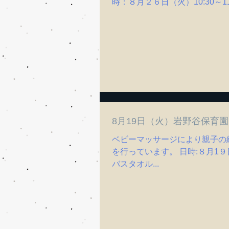
時：８月２６日（火）10:30～1
園子育て支援センター 参加費：
に2人いて、 お子様と遊んでい
8月19日（火）岩野谷保育
ベビーマッサージにより親子の
を行っています。 日時:８月1９
バスタオル...