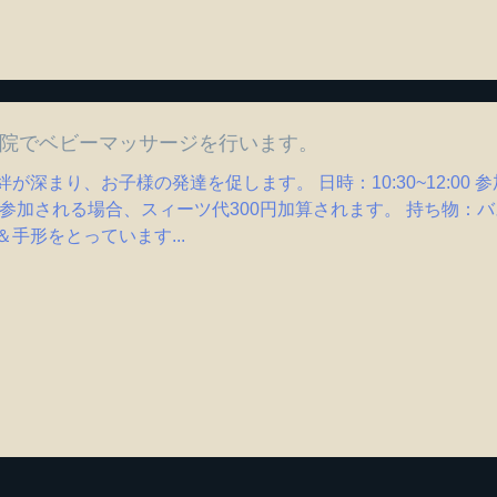
産院でベビーマッサージを行います。
が深まり、お子様の発達を促します。 日時：10:30~12:00
れる場合、スィーツ代300円加算されます。 持ち物：バ
手形をとっています...