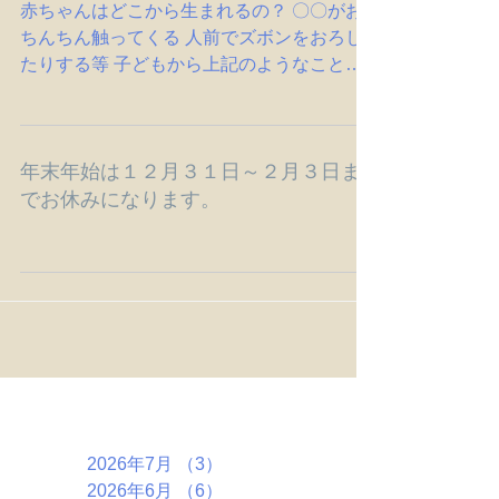
赤ちゃんはどこから生まれるの？ 〇〇がお
ちんちん触ってくる 人前でズボンをおろし
たりする等 子どもから上記のようなことを
聞かれたり相談されたり見たりすることはあ
りませんか？ 聞かれた時、見た時がチャン
スです！！ 興味・関心がある方はご参加く
年末年始は１２月３１日～２月３日ま
ださい。...
でお休みになります。
アーカイブ
2026年7月
（3）
3件の記事
2026年6月
（6）
6件の記事