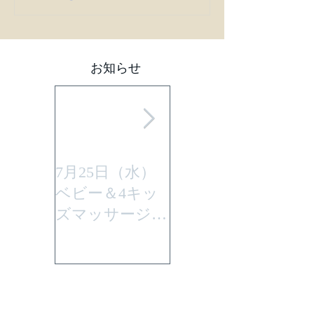
お知らせ
7月25日（水）
平成29年7月30日
ベビー＆4キッ
(日曜)に性教育
ズマッサージを
「大切なからだ
行います。
とこころ」と言
うテーマで行い
ます。
アーカイブ