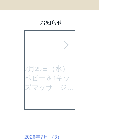
お知らせ
7月25日（水）
平成29年7月30日
ベビー＆4キッ
(日曜)に性教育
ズマッサージを
「大切なからだ
行います。
とこころ」と言
うテーマで行い
ます。
アーカイブ
2026年7月
（3）
3件の記事