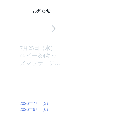
お知らせ
7月25日（水）
平成29年7月30日
ベビー＆4キッ
(日曜)に性教育
ズマッサージを
「大切なからだ
行います。
とこころ」と言
うテーマで行い
ます。
アーカイブ
2026年7月
（3）
3件の記事
2026年6月
（6）
6件の記事