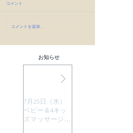
コメント
コメントを追加…
お知らせ
7月25日（水）
平成29年7月30日
ベビー＆4キッ
(日曜)に性教育
ズマッサージを
「大切なからだ
行います。
とこころ」と言