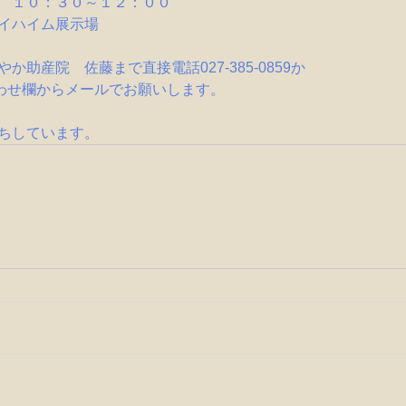
　１０：３０～１２：００
イハイム展示場
　　
か助産院　佐藤まで直接電話027-385-0859か
合わせ欄からメールでお願いします。
ちしています。