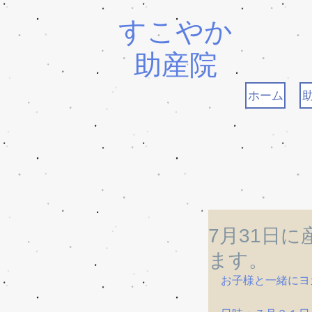
すこやか
助産院
ホーム
7月31日
ます。
お子様と一緒にヨ