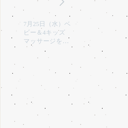
7月25日（水）ベ
平成29年7月30日
1
ビー＆4キッズ
(日曜)に性教育
お
マッサージを行
「大切なからだ
き
います。
とこころ」と言
うテーマで行い
ます。