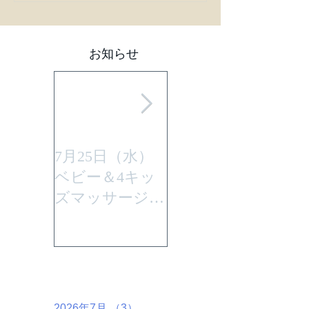
お知らせ
7月25日（水）
平成29年7月30日
ベビー＆4キッ
(日曜)に性教育
ズマッサージを
「大切なからだ
行います。
とこころ」と言
うテーマで行い
ます。
アーカイブ
2026年7月
（3）
3件の記事