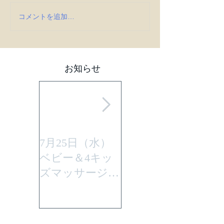
コメントを追加…
お知らせ
7月25日（水）
平成29年7月30日
ベビー＆4キッ
(日曜)に性教育
ズマッサージを
「大切なからだ
行います。
とこころ」と言
うテーマで行い
ます。