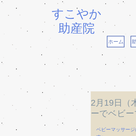
すこやか
助産院
ホーム
2月19日
ーでベビー
ベビーマッサージ