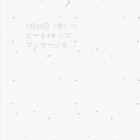
7月25日（水）ベ
平成29年7月30日
1
ビー＆4キッズ
(日曜)に性教育
お
マッサージを行
「大切なからだ
き
います。
とこころ」と言
うテーマで行い
ます。