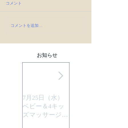
コメント
コメントを追加…
お知らせ
7月25日（水）
平成29年7月30日
ベビー＆4キッ
(日曜)に性教育
ズマッサージを
「大切なからだ
行います。
とこころ」と言