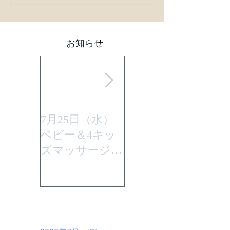
お知らせ
7月25日（水）
平成29年7月30日
ベビー＆4キッ
(日曜)に性教育
ズマッサージを
「大切なからだ
行います。
とこころ」と言
うテーマで行い
ます。
アーカイブ