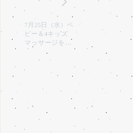
7月25日（水）ベ
平成29年7月30日
1
ビー＆4キッズ
(日曜)に性教育
お
マッサージを行
「大切なからだ
き
います。
とこころ」と言
うテーマで行い
ます。