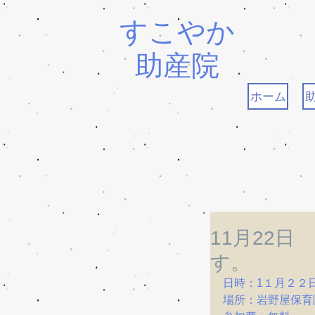
すこやか
助産院
ホーム
11月22
す。
日時：1１月２２
場所：岩野屋保育