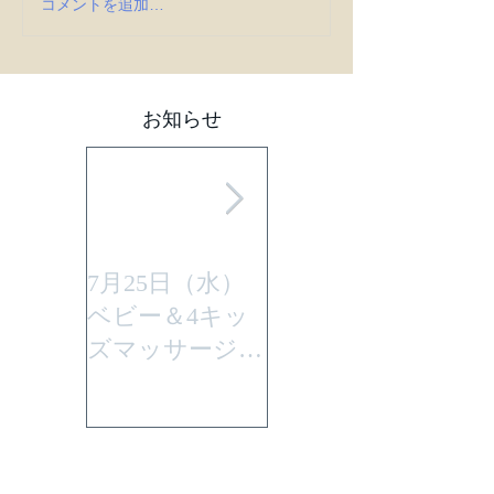
コメントを追加…
お知らせ
7月25日（水）
平成29年7月30日
ベビー＆4キッ
(日曜)に性教育
ズマッサージを
「大切なからだ
行います。
とこころ」と言
うテーマで行い
ます。
アーカイブ