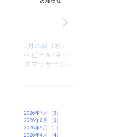
お知らせ
7月25日（水）
平成29年7月30日
ベビー＆4キッ
(日曜)に性教育
ズマッサージを
「大切なからだ
行います。
とこころ」と言
うテーマで行い
ます。
アーカイブ
2026年7月
（3）
3件の記事
2026年6月
（6）
6件の記事
2026年5月
（1）
1件の記事
2026年4月
（4）
4件の記事