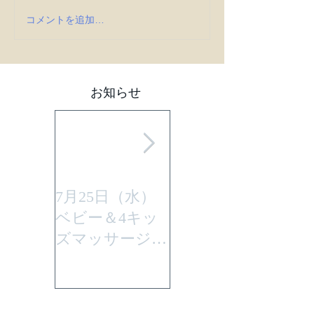
コメントを追加…
お知らせ
7月25日（水）
平成29年7月30日
ベビー＆4キッ
(日曜)に性教育
ズマッサージを
「大切なからだ
行います。
とこころ」と言
うテーマで行い
ます。